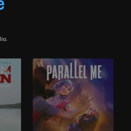
e
io.